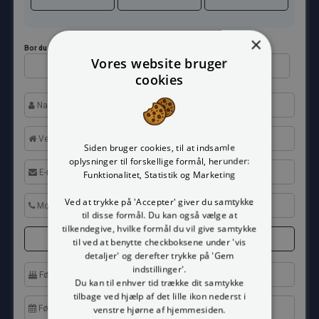
×
Bor du i hus? (hus, rækkehus, fritidshus, sommerhus)
Vores website bruger
Ja
Nej
cookies
Siden bruger cookies, til at indsamle
oplysninger til forskellige formål, herunder:
Funktionalitet, Statistik og Marketing
Ved at trykke på 'Accepter' giver du samtykke
til disse formål. Du kan også vælge at
tilkendegive, hvilke formål du vil give samtykke
Mand
Kvinde
til ved at benytte checkboksene under 'vis
detaljer' og derefter trykke på 'Gem
indstillinger'.
Du kan til enhver tid trække dit samtykke
tilbage ved hjælp af det lille ikon nederst i
venstre hjørne af hjemmesiden.