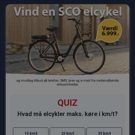
og modtag tilbud på telefon, SMS, brev og e‑mail fra nedenstående
virksomheder.
QUIZ
Hvad må elcykler maks. køre i km/t?
15 km/t
25 km/t
35 km/t